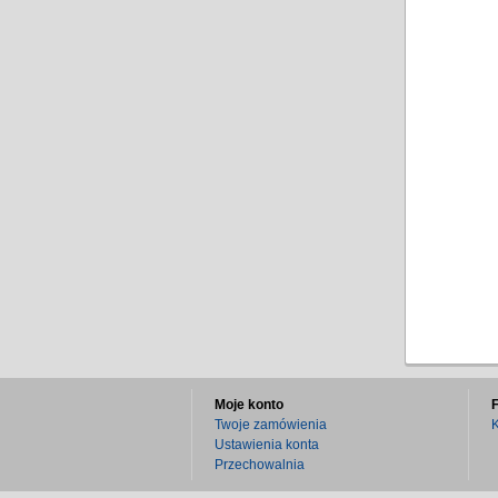
Moje konto
Twoje zamówienia
K
Ustawienia konta
Przechowalnia