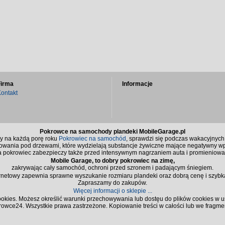
Firma
Informacje
ontakt
Pokrowce na samochody plandeki MobileGarage.pl
y na każdą porę roku
Pokrowiec na samochód
, sprawdzi się podczas wakacyjnych
owania pod drzewami, które wydzielają substancje żywiczne mające negatywny wpły
 pokrowiec zabezpieczy także przed intensywnym nagrzaniem auta i promieniow
Mobile Garage, to dobry pokrowiec na zimę,
zakrywając cały samochód, ochroni przed szronem i padającym śniegiem.
ernetowy zapewnia sprawne wyszukanie rozmiaru plandeki oraz dobrą cenę i szybk
Zapraszamy do zakupów.
Więcej informacji o sklepie ...