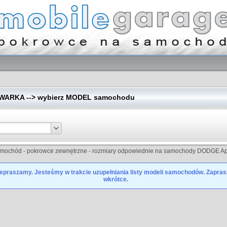
ARKA --> wybierz MODEL samochodu
amochód - pokrowce zewnętrzne - rozmiary odpowiednie na samochody DODGE Ap
epraszamy. Jesteśmy w trakcie uzupełniania listy modeli samochodów. Zapra
wkrótce.