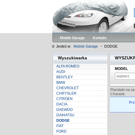
Mobile Garage
Kontakt
Jesteś w:
Mobile Garage
DODGE
Wyszukiwarka
WYSZUKIW
ALFA ROMEO
MODEL
AUDI
wybierz
BENTLEY
BMW
CHEVROLET
Plandeki na s
CHRYSLER
Charade.
CITROEN
Prz
DACIA
DAEWOO
DAIHATSU
DODGE
FIAT
FORD